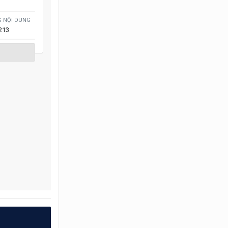
G NỘI DUNG
213