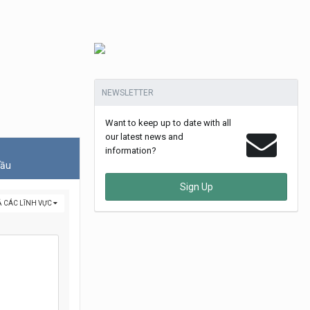
NEWSLETTER
Want to keep up to date with all
our latest news and
information?
đầu
Sign Up
Ả CÁC LĨNH VỰC