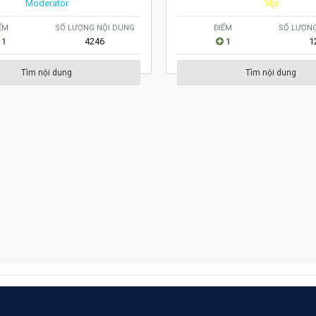
Moderator
Vip
ỂM
SỐ LƯỢNG NỘI DUNG
ĐIỂM
SỐ LƯỢN
1
4246
1
1
Tìm nội dung
Tìm nội dung