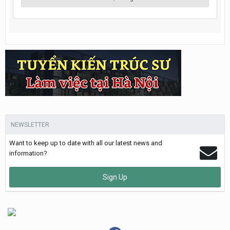
NEWSLETTER
Want to keep up to date with all our latest news and
information?
Sign Up