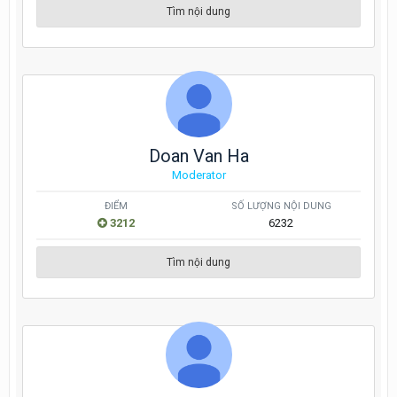
Tìm nội dung
Doan Van Ha
Moderator
ĐIỂM
SỐ LƯỢNG NỘI DUNG
3212
6232
Tìm nội dung