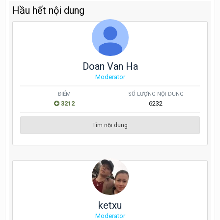
Hầu hết nội dung
Doan Van Ha
Moderator
ĐIỂM
SỐ LƯỢNG NỘI DUNG
3212
6232
Tìm nội dung
ketxu
Moderator