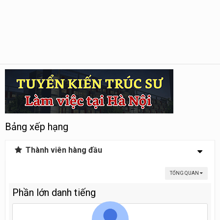
Bảng xếp hạng
Thành viên hàng đầu
TỔNG QUAN
Phần lớn danh tiếng