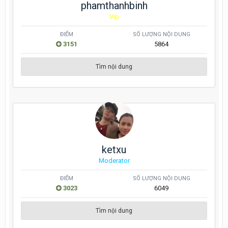
phamthanhbinh
Vip
ĐIỂM
SỐ LƯỢNG NỘI DUNG
3151
5864
Tìm nội dung
ketxu
Moderator
ĐIỂM
SỐ LƯỢNG NỘI DUNG
3023
6049
Tìm nội dung