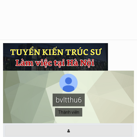
bvltthu6
Thành viên