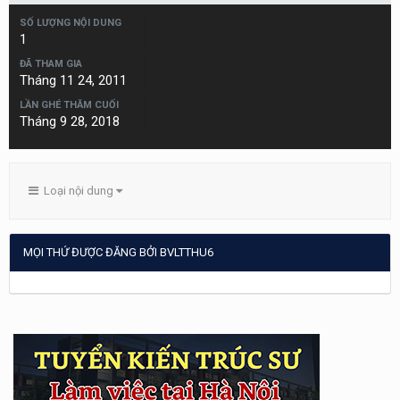
SỐ LƯỢNG NỘI DUNG
1
ĐÃ THAM GIA
Tháng 11 24, 2011
LẦN GHÉ THĂM CUỐI
Tháng 9 28, 2018
Loại nội dung
MỌI THỨ ĐƯỢC ĐĂNG BỞI BVLTTHU6