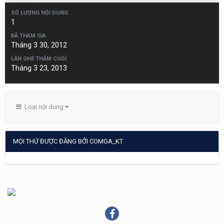
SỐ LƯỢNG NỘI DUNG
1
ĐÃ THAM GIA
Tháng 3 30, 2012
LẦN GHÉ THĂM CUỐI
Tháng 3 23, 2013
Loại nội dung
MỌI THỨ ĐƯỢC ĐĂNG BỞI COMGA_KT