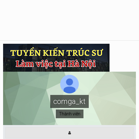
comga_kt
Thành viên