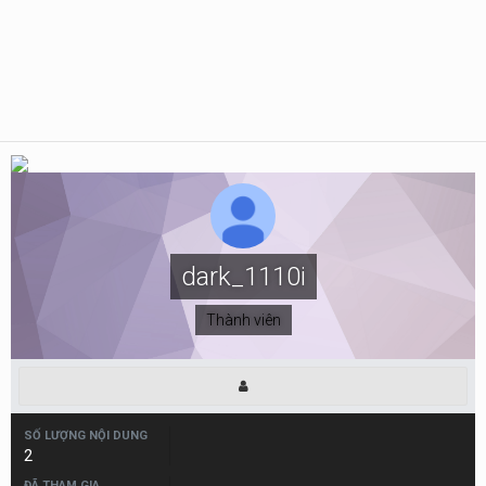
dark_1110i
Thành viên
SỐ LƯỢNG NỘI DUNG
2
ĐÃ THAM GIA