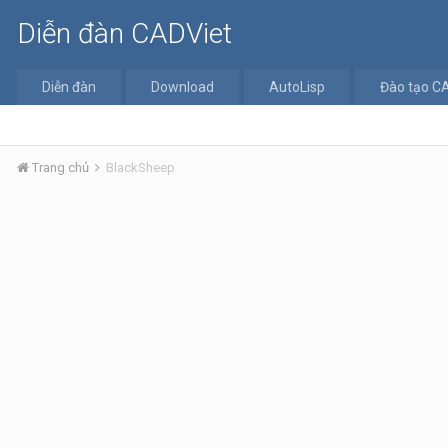
Diễn đàn CADViet
Diễn đàn
Download
AutoLisp
Đào tạo C
Trang chủ
BlackSheep