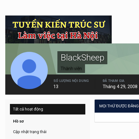
BlackSheep
Thành viên
SỐ LƯỢNG NỘI DUNG
ĐÃ THAM GIA
13
Tháng 4 29, 2008
MỌI THỨ ĐƯỢC ĐĂNG
Tất cả hoạt động
Hồ sơ
Cập nhật trạng thái