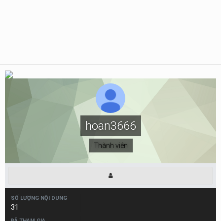
hoan3666
Thành viên
SỐ LƯỢNG NỘI DUNG
31
ĐÃ THAM GIA