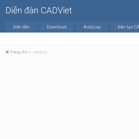
Diễn đàn CADViet
Diễn đàn
Download
AutoLisp
Đào tạo C
Trang chủ
xungfen