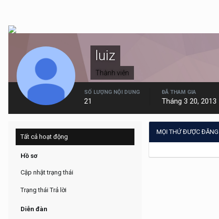
luiz
Thành viên
SỐ LƯỢNG NỘI DUNG
ĐÃ THAM GIA
21
Tháng 3 20, 2013
MỌI THỨ ĐƯỢC ĐĂNG 
Tất cả hoạt động
Hồ sơ
Cập nhật trạng thái
Trạng thái Trả lời
Diễn đàn