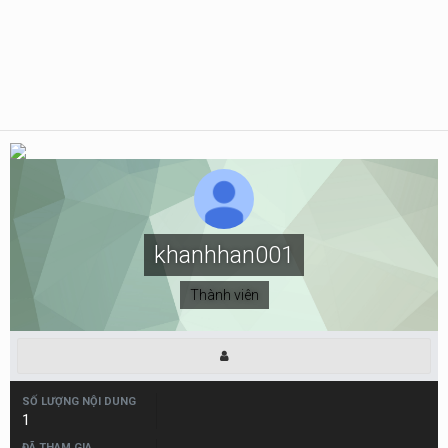
khanhhan001
Thành viên
SỐ LƯỢNG NỘI DUNG
1
ĐÃ THAM GIA