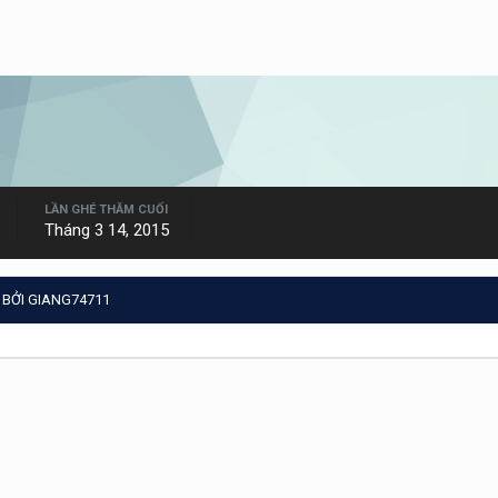
LẦN GHÉ THĂM CUỐI
Tháng 3 14, 2015
BỞI GIANG74711