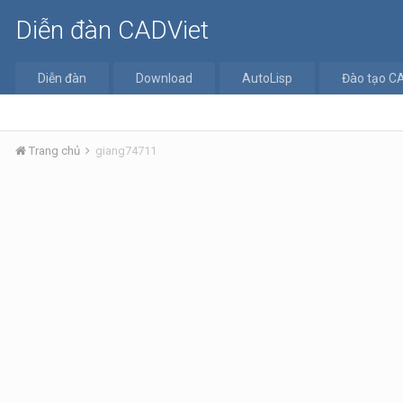
Diễn đàn CADViet
Diễn đàn
Download
AutoLisp
Đào tạo C
Trang chủ
giang74711