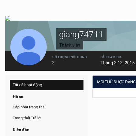
giang74711
Thành viên
SỐ LƯỢNG NỘI DUNG
ĐÃ THAM GIA
3
Tháng 3 13, 2015
MỌI THỨ ĐƯỢC ĐĂNG 
Tất cả hoạt động
Hồ sơ
Cập nhật trạng thái
Trạng thái Trả lời
Diễn đàn