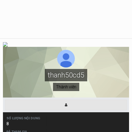
thanh50cd5
Thành viên
SỐ LƯỢNG NỘI DUNG
8
ĐÃ THAM GIA