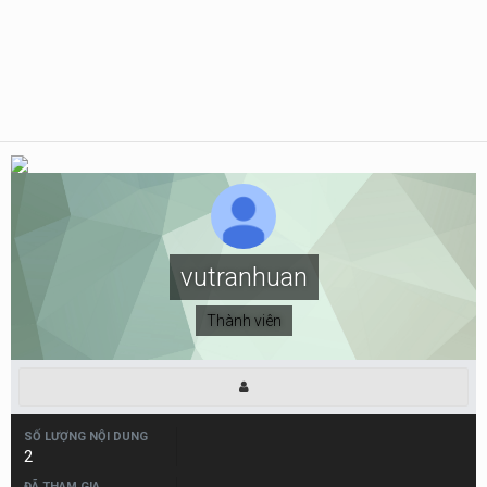
vutranhuan
Thành viên
SỐ LƯỢNG NỘI DUNG
2
ĐÃ THAM GIA