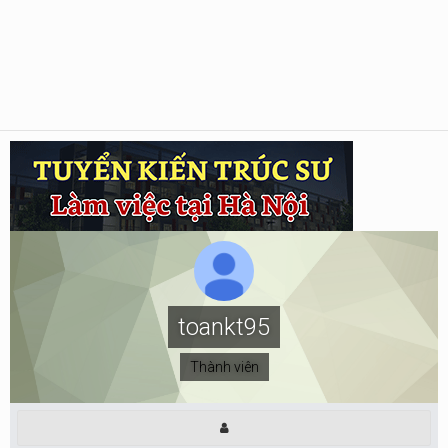
toankt95
Thành viên