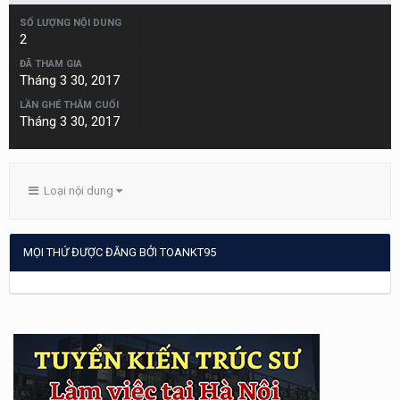
SỐ LƯỢNG NỘI DUNG
2
ĐÃ THAM GIA
Tháng 3 30, 2017
LẦN GHÉ THĂM CUỐI
Tháng 3 30, 2017
Loại nội dung
MỌI THỨ ĐƯỢC ĐĂNG BỞI TOANKT95