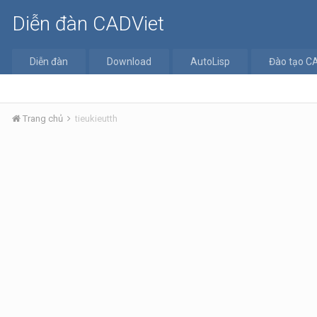
Diễn đàn CADViet
Diễn đàn
Download
AutoLisp
Đào tạo C
Trang chủ
tieukieutth