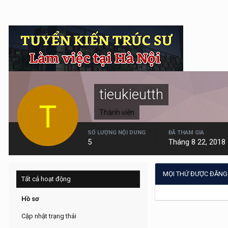
tieukieutth
Thành viên
SỐ LƯỢNG NỘI DUNG
ĐÃ THAM GIA
5
Tháng 8 22, 2018
MỌI THỨ ĐƯỢC ĐĂNG 
Tất cả hoạt động
Hồ sơ
Cập nhật trạng thái