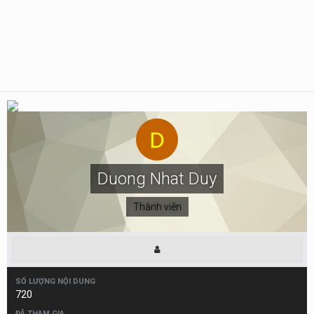
Duong Nhat Duy
Thành viên
SỐ LƯỢNG NỘI DUNG
720
ĐÃ THAM GIA