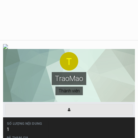
TraoMao
Thành viên
SỐ LƯỢNG NỘI DUNG
1
ĐÃ THAM GIA