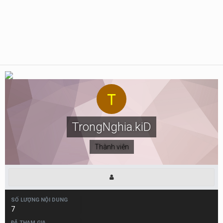
TrongNghia.kiD
Thành viên
SỐ LƯỢNG NỘI DUNG
7
ĐÃ THAM GIA