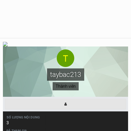
taybac213
Thành viên
SỐ LƯỢNG NỘI DUNG
3
ĐÃ THAM GIA