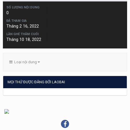
SỐ LƯỢNG NỘI DUNG
0
ĐÃ THAM GIA
Tháng 2 16, 2022
LẦN GHÉ THĂM CUỐI
Tháng 10 18, 2022
Loại nội dung
MỌI THỨ ĐƯỢC ĐĂNG BỞI LAOBAI