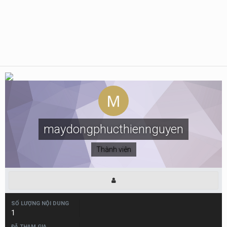
maydongphucthiennguyen
Thành viên
SỐ LƯỢNG NỘI DUNG
1
ĐÃ THAM GIA