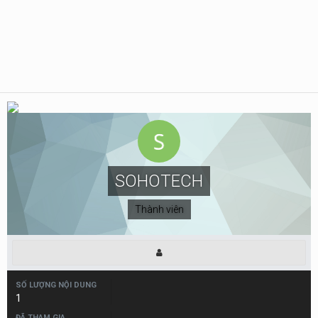
SOHOTECH
Thành viên
SỐ LƯỢNG NỘI DUNG
1
ĐÃ THAM GIA