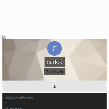
cadok
Thành viên
SỐ LƯỢNG NỘI DUNG
6
ĐÃ THAM GIA