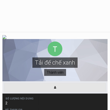
Tải đế chế xanh
Thành viên
SỐ LƯỢNG NỘI DUNG
2
ĐÃ THAM GIA