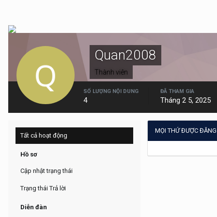
Quan2008
Thành viên
SỐ LƯỢNG NỘI DUNG
ĐÃ THAM GIA
4
Tháng 2 5, 2025
MỌI THỨ ĐƯỢC ĐĂNG
Tất cả hoạt động
Hồ sơ
Cập nhật trạng thái
Trạng thái Trả lời
Diễn đàn