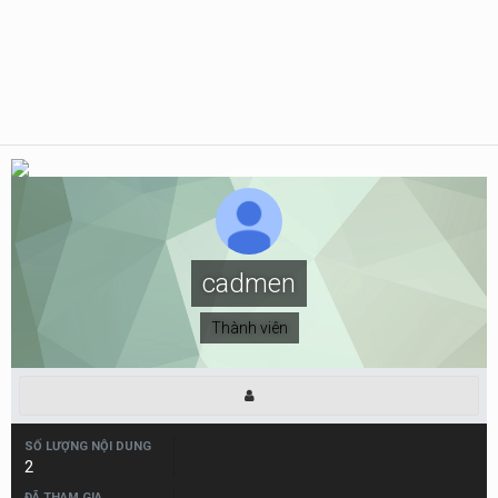
cadmen
Thành viên
SỐ LƯỢNG NỘI DUNG
2
ĐÃ THAM GIA