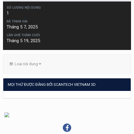
SỐ LƯỢNG NỘI DUNG
1
ĐÃ THAM GIA
Tháng 5 7, 2025
LẦN GHÉ THĂM CUỐI
Tháng 5 19, 2025
Loại nội dung
MỌI THỨ ĐƯỢC ĐĂNG BỞI SCANTECH VIETNAM 3D