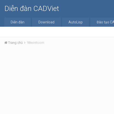
Diễn đàn CADViet
Diễn đàn
Download
AutoLisp
Đào tạo C
Trang chủ
98winttcom