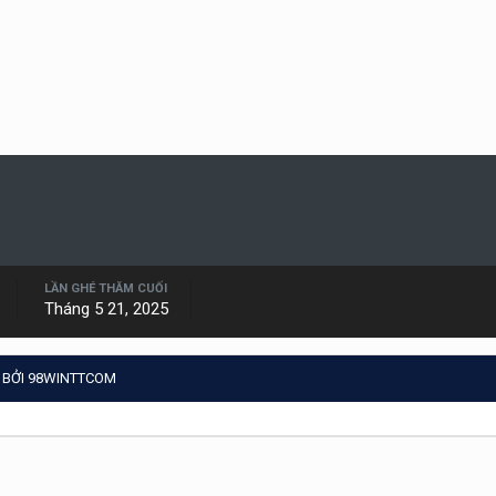
LẦN GHÉ THĂM CUỐI
Tháng 5 21, 2025
 BỞI 98WINTTCOM