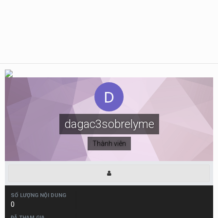
dagac3sobrelyme
Thành viên
SỐ LƯỢNG NỘI DUNG
0
ĐÃ THAM GIA