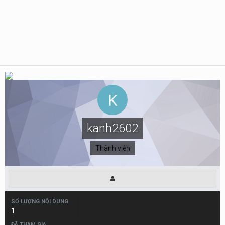
kanh2602
Thành viên
SỐ LƯỢNG NỘI DUNG
1
ĐÃ THAM GIA