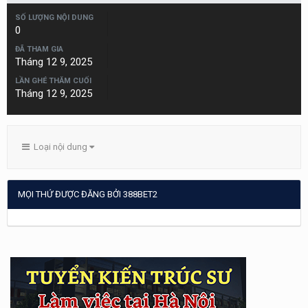
SỐ LƯỢNG NỘI DUNG
0
ĐÃ THAM GIA
Tháng 12 9, 2025
LẦN GHÉ THĂM CUỐI
Tháng 12 9, 2025
Loại nội dung
MỌI THỨ ĐƯỢC ĐĂNG BỞI 388BET2