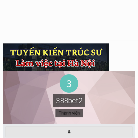
388bet2
Thành viên