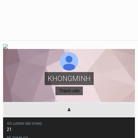
KHONGMINH
Thành viên
SỐ LƯỢNG NỘI DUNG
21
ĐÃ THAM GIA