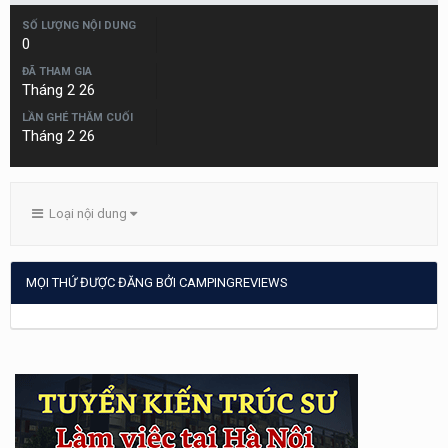
SỐ LƯỢNG NỘI DUNG
0
ĐÃ THAM GIA
Tháng 2 26
LẦN GHÉ THĂM CUỐI
Tháng 2 26
Loại nội dung
MỌI THỨ ĐƯỢC ĐĂNG BỞI CAMPINGREVIEWS