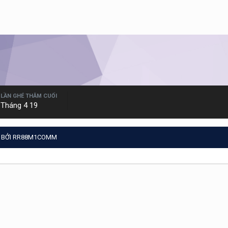
LẦN GHÉ THĂM CUỐI
Tháng 4 19
 BỞI RR88M1COMM