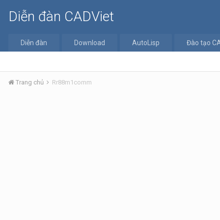
Diễn đàn CADViet
Diễn đàn
Download
AutoLisp
Đào tạo C
Trang chủ
Rr88m1comm