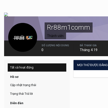
Rr88m1comm
Thành viên
SỐ LƯỢNG NỘI DUNG
ĐÃ THAM GIA
0
Tháng 4 19
MỌI THỨ ĐƯỢC ĐĂNG
Tất cả hoạt động
Hồ sơ
Cập nhật trạng thái
Trạng thái Trả lời
Diễn đàn