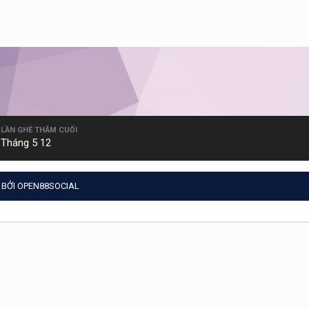
LẦN GHÉ THĂM CUỐI
Tháng 5 12
 BỞI OPEN88SOCIAL