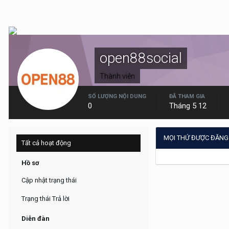
open88social
Thành viên
SỐ LƯỢNG NỘI DUNG
ĐÃ THAM GIA
0
Tháng 5 12
MỌI THỨ ĐƯỢC ĐĂNG
Tất cả hoạt động
Hồ sơ
Cập nhật trạng thái
Trạng thái Trả lời
Diễn đàn