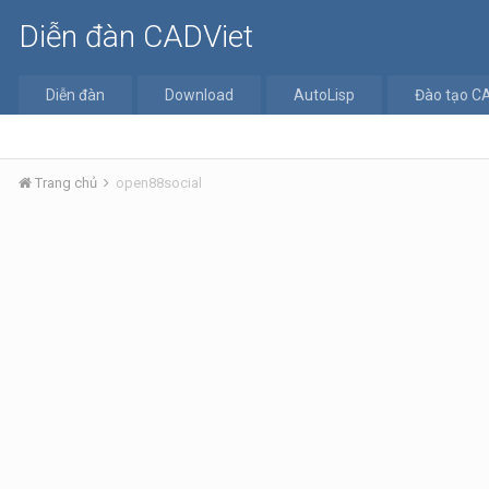
Diễn đàn CADViet
Diễn đàn
Download
AutoLisp
Đào tạo C
Trang chủ
open88social