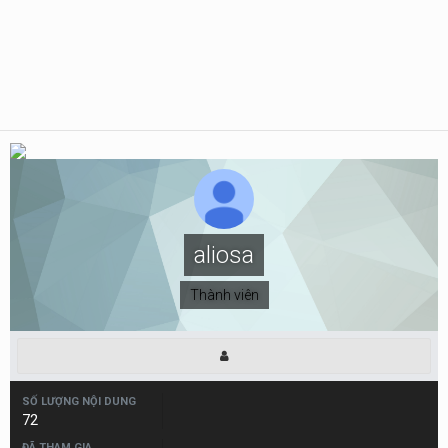
aliosa
Thành viên
SỐ LƯỢNG NỘI DUNG
72
ĐÃ THAM GIA