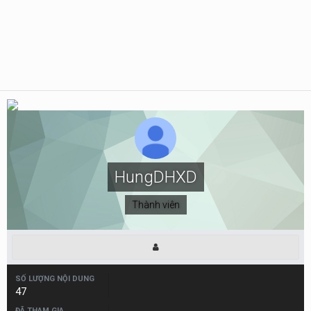
HungDHXD
Thành viên
SỐ LƯỢNG NỘI DUNG
47
ĐÃ THAM GIA