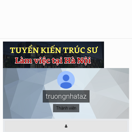
truongnhataz
Thành viên