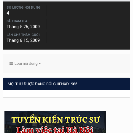
SỐ LƯỢNG NỘI DUNG
4
ĐÃ THAM GIA
Tháng 5 26, 2009
LẦN GHÉ THĂM CUỐI
Tháng 6 15, 2009
Loại nội dung
MỌI THỨ ĐƯỢC ĐĂNG BỞI CHIENXD1985