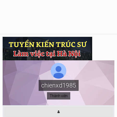
chienxd1985
Thành viên