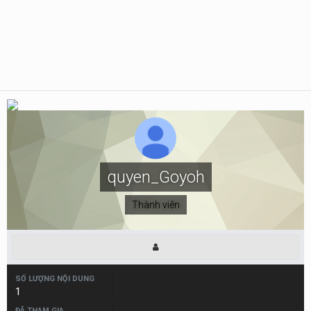
quyen_Goyoh
Thành viên
SỐ LƯỢNG NỘI DUNG
1
ĐÃ THAM GIA