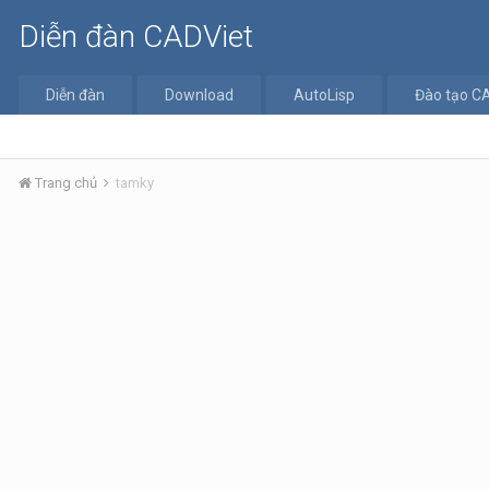
Diễn đàn CADViet
Diễn đàn
Download
AutoLisp
Đào tạo C
Trang chủ
tamky