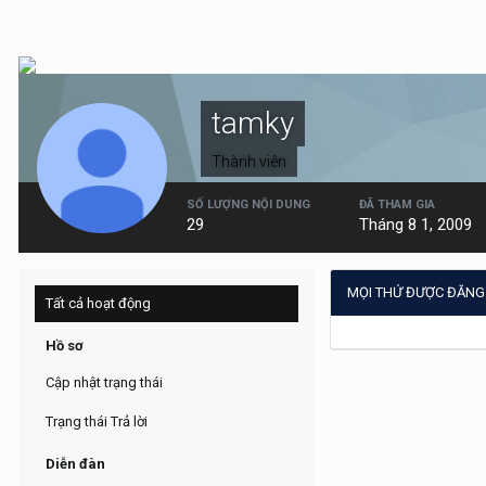
tamky
Thành viên
SỐ LƯỢNG NỘI DUNG
ĐÃ THAM GIA
29
Tháng 8 1, 2009
MỌI THỨ ĐƯỢC ĐĂNG
Tất cả hoạt động
Hồ sơ
Cập nhật trạng thái
Trạng thái Trả lời
Diễn đàn