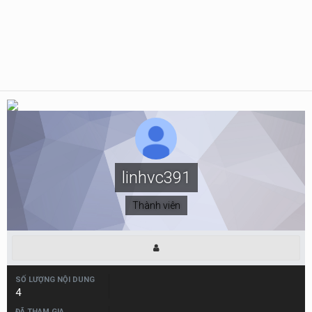
linhvc391
Thành viên
SỐ LƯỢNG NỘI DUNG
4
ĐÃ THAM GIA