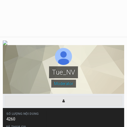
Tue_NV
Moderator
SỐ LƯỢNG NỘI DUNG
4260
ĐÃ THAM GIA