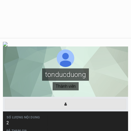
tonducduong
Thành viên
SỐ LƯỢNG NỘI DUNG
2
ĐÃ THAM GIA