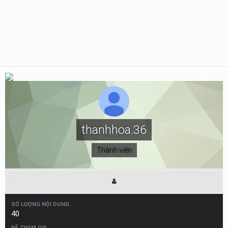
thanhhoa.36
Thành viên
SỐ LƯỢNG NỘI DUNG
40
ĐÃ THAM GIA