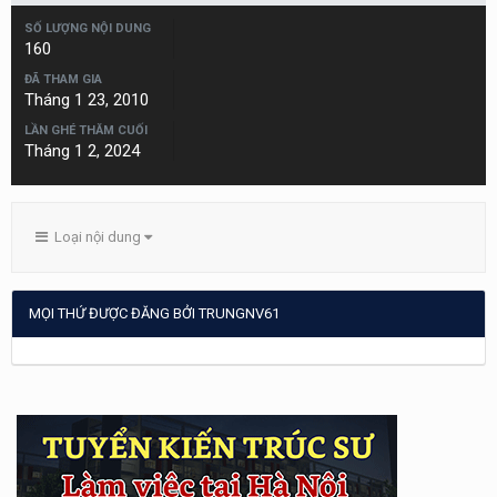
SỐ LƯỢNG NỘI DUNG
160
ĐÃ THAM GIA
Tháng 1 23, 2010
LẦN GHÉ THĂM CUỐI
Tháng 1 2, 2024
Loại nội dung
MỌI THỨ ĐƯỢC ĐĂNG BỞI TRUNGNV61