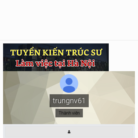
trungnv61
Thành viên