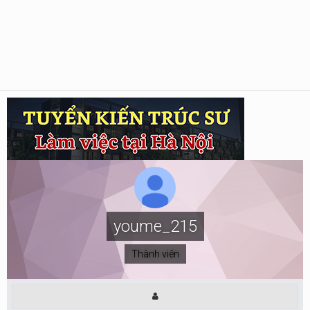
youme_215
Thành viên