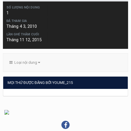
SỐ LƯỢNG NỘI DUNG
1
ĐÃ THAM GIA
Tháng 4 3, 2010
LẦN GHÉ THĂM CUỐI
Tháng 11 12, 2015
Loại nội dung
MỌI THỨ ĐƯỢC ĐĂNG BỞI YOUME_215