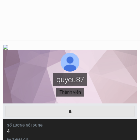
quycu87
Thành viên
SỐ LƯỢNG NỘI DUNG
4
ĐÃ THAM GIA