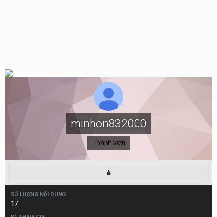
minhon832000
Thành viên
SỐ LƯỢNG NỘI DUNG
17
ĐÃ THAM GIA