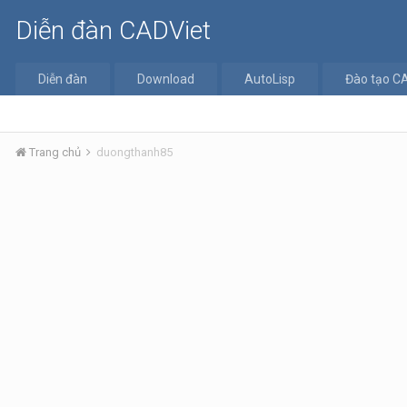
Diễn đàn CADViet
Diễn đàn
Download
AutoLisp
Đào tạo C
Trang chủ
duongthanh85