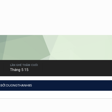
LẦN GHÉ THĂM CUỐI
Tháng 5 15
 BỞI DUONGTHANH85