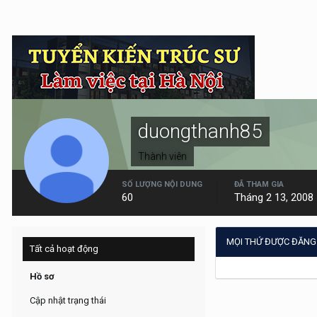
duongthanh85
Thành viên
SỐ LƯỢNG NỘI DUNG
ĐÃ THAM GIA
60
Tháng 2 13, 2008
MỌI THỨ ĐƯỢC ĐĂNG
Tất cả hoạt động
Hồ sơ
Cập nhật trạng thái